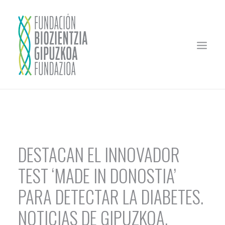
HASIERA
FUNDAZIOA
MEZENASGOA
DESTACAN EL INNOVADOR
ZURE PROIEKTUA FINANTZIATU
TEST ‘MADE IN DONOSTIA’
EZOHIKO DEIALDIA
PARA DETECTAR LA DIABETES.
EBALUAZIO BATZORDEAK
NOTICIAS DE GIPUZKOA.
SOSTENGATUTAKO ENPRESAK