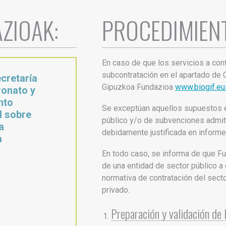
ZIOAK:
PROCEDIMIEN
En caso de que los servicios a cont
subcontratación en el apartado de 
cretaría
Gipuzkoa Fundazioa
www.biogif.eu
ronato y
nto
Se exceptúan aquellos supuestos en
al sobre
público y/o de subvenciones admite
a
debidamente justificada en informe 
a
En todo caso, se informa de que Fu
de una entidad de sector público a 
normativa de contratación del sect
privado.
Preparación y validación de 