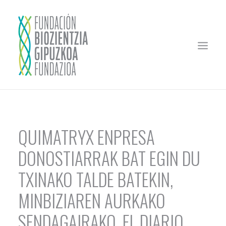
HASIERA
FUNDAZIOA
QUIMATRYX ENPRESA
MEZENASGOA
DONOSTIARRAK BAT EGIN DU
ZURE PROIEKTUA FINANTZIATU
TXINAKO TALDE BATEKIN,
EZOHIKO DEIALDIA
MINBIZIAREN AURKAKO
EBALUAZIO BATZORDEAK
SENDAGAIRAKO. EL DIARIO
SOSTENGATUTAKO ENPRESAK