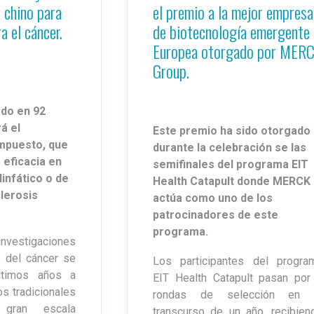
o chino para
el premio a la mejor empresa
a el cáncer.
de biotecnología emergente
Europea otorgado por MER
Group.
ado en 92
á el
Este premio ha sido otorgado
ompuesto, que
durante la celebración se las
 eficacia en
semifinales del programa EIT
infático o de
Health Catapult donde MERCK
clerosis
actúa como uno de los
patrocinadores de este
programa.
investigaciones
o del cáncer se
Los participantes del progra
ltimos años a
EIT Health Catapult pasan por
s tradicionales
rondas de selección en 
gran escala
transcurso de un año, recibien