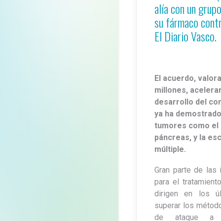
alía con un grup
su fármaco contr
El Diario Vasco.
El acuerdo, valor
millones, acelerar
desarrollo del c
ya ha demostrado
tumores como el l
páncreas, y la es
múltiple.
Gran parte de las 
para el tratamient
dirigen en los ú
superar los método
de ataque a 